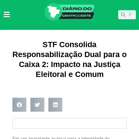
Ir
para
Pesqu
Pesquisar
o
conteúdo
STF Consolida
Responsabilização Dual para o
Caixa 2: Impacto na Justiça
Eleitoral e Comum
Em um importante avanço para a integridade do