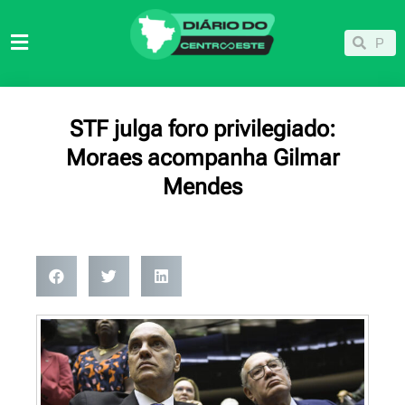
Ir
para
Pesqu
Pesquisar
o
conteúdo
STF julga foro privilegiado:
Moraes acompanha Gilmar
Mendes