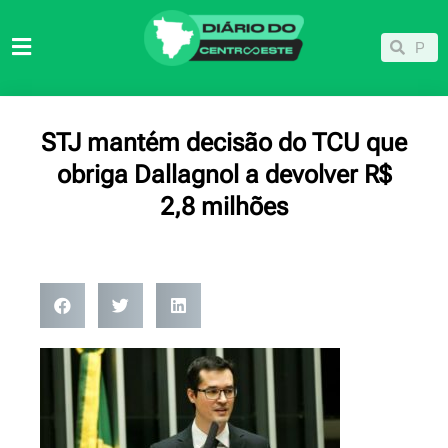
Ir
para
Pesqu
Pesquisar
o
conteúdo
STJ mantém decisão do TCU que
obriga Dallagnol a devolver R$
2,8 milhões