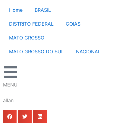
Ir
Home
BRASIL
para
o
DISTRITO FEDERAL
GOIÁS
conteúdo
MATO GROSSO
MATO GROSSO DO SUL
NACIONAL
MENU
allan