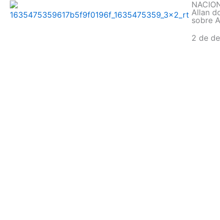
NACIO
Allan d
sobre 
2 de d