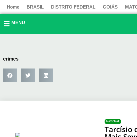
Ir
Home
BRASIL
DISTRITO FEDERAL
GOIÁS
MAT
para
o
MENU
conteúdo
crimes
NACIONAL
Tarcísio
Mais Sev