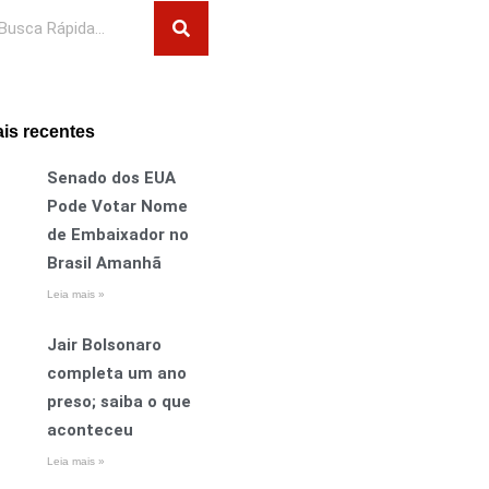
squisar
is recentes
Senado dos EUA
Pode Votar Nome
de Embaixador no
Brasil Amanhã
Leia mais »
Jair Bolsonaro
completa um ano
preso; saiba o que
aconteceu
Leia mais »