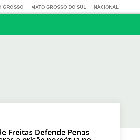
O GROSSO
MATO GROSSO DO SUL
NACIONAL
 de Freitas Defende Penas
eras e prisão perpétua no