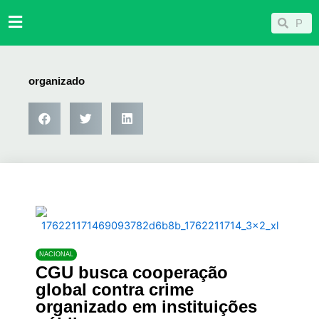
Ir
Pesqu
Pesquisar
para
o
conteúdo
organizado
NACIONAL
CGU busca cooperação
global contra crime
organizado em instituições