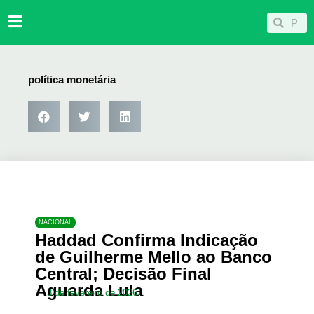
Ir
Pesqu
Pesquisar
para
o
conteúdo
política monetária
NACIONAL
Haddad Confirma Indicação
de Guilherme Mello ao Banco
Central; Decisão Final
Aguarda Lula
3 de fevereiro de 2026