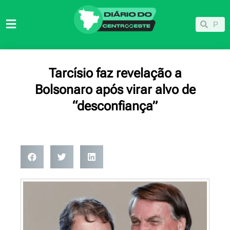
Ir
para
Pesqu
Pesquisar
o
conteúdo
Tarcísio faz revelação a
Bolsonaro após virar alvo de
“desconfiança”