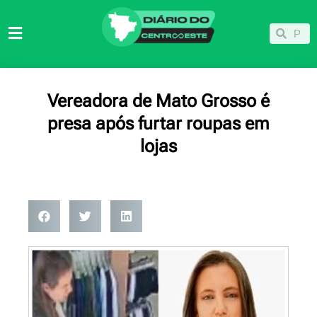
Ir
para
Pesqu
Pesquisar
o
conteúdo
Vereadora de Mato Grosso é
presa após furtar roupas em
lojas