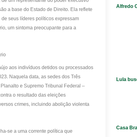
da de um representante do poder executivo
Alfredo 
ão a base do Estado de Direito. Ela reflete
de seus líderes políticos expressam
rio, um sintoma preocupante para a
rio
aújo aos indivíduos detidos ou processados
2023. Naquela data, as sedes dos Três
Lula bus
Planalto e Supremo Tribunal Federal –
ontra o resultado das eleições
ersos crimes, incluindo abolição violenta
Casa Bra
nha-se a uma corrente política que