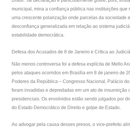
Brasil. Tal declaração é particularmente grave, pois, vin
municipal, mina a confiança pública nas instituições que s
uma crescente polarização onde parcelas da sociedade e 
desconfiança generalizada em relação ao sistema judiciá
estabilidade democrática.
Defesa dos Acusados de 8 de Janeiro e Crítica ao Judiciá
Não menos controversa foi a defesa explícita de Mello Ar
pelos ataques ocorridos em Brasília em 8 de janeiro de 
Poderes da República – Congresso Nacional, Palácio do 
foram invadidas e depredadas em um ato de insurreição c
presidenciais. Os envolvidos estão sendo julgados por div
do Estado Democrático de Direito e golpe de Estado.
Ao advogar pela causa desses presos, o vice-prefeito ali