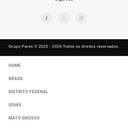
F
X
I
a
-
n
c
t
s
e
w
t
b
i
a
o
t
g
o
t
r
k
e
a
Grupo Pares © 2020 - 2026
Todos os direitos reservados.
-
r
m
f
HOME
BRASIL
DISTRITO FEDERAL
GOIÁS
MATO GROSSO