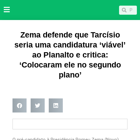
Ir
Pesqu
Pesquisar
para
o
conteúdo
Zema defende que Tarcísio
seria uma candidatura ‘viável’
ao Planalto e critica:
‘Colocaram ele no segundo
plano’
O pré-candidato à Presidência Romeu Zema (Novo)