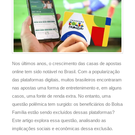
Nos últimos anos, o crescimento das casas de apostas
online tem sido notável no Brasil. Com a popularização
das plataformas digitais, muitos brasileiros encontraram
nas apostas uma forma de entretenimento e, em alguns
casos, uma fonte de renda extra. No entanto, uma
questão polêmica tem surgido: os beneficiários do Bolsa
Família estão sendo excluídos dessas plataformas?
Este artigo explora essa questão, analisando as
implicações sociais e econômicas dessa exclusão.