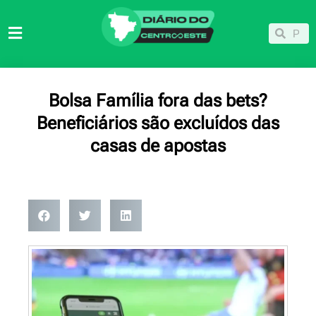
Ir
para
Pesqu
Pesquisar
o
conteúdo
Bolsa Família fora das bets?
Beneficiários são excluídos das
casas de apostas