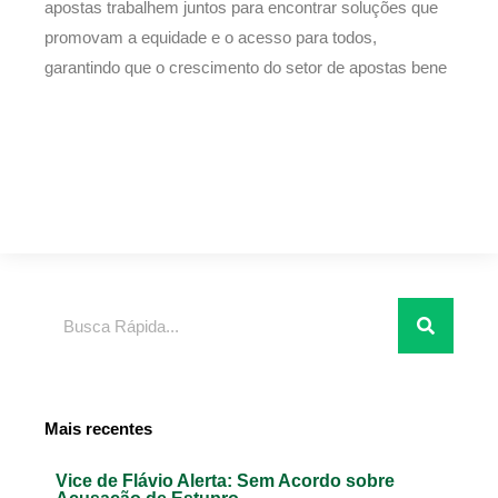
apostas trabalhem juntos para encontrar soluções que
promovam a equidade e o acesso para todos,
garantindo que o crescimento do setor de apostas bene
Pesquisar
Mais recentes
Vice de Flávio Alerta: Sem Acordo sobre