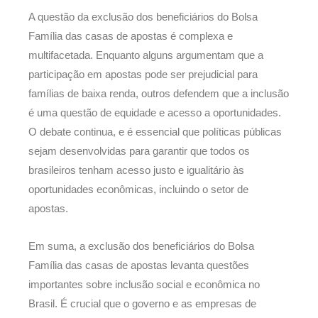
A questão da exclusão dos beneficiários do Bolsa
Família das casas de apostas é complexa e
multifacetada. Enquanto alguns argumentam que a
participação em apostas pode ser prejudicial para
famílias de baixa renda, outros defendem que a inclusão
é uma questão de equidade e acesso a oportunidades.
O debate continua, e é essencial que políticas públicas
sejam desenvolvidas para garantir que todos os
brasileiros tenham acesso justo e igualitário às
oportunidades econômicas, incluindo o setor de
apostas.
Em suma, a exclusão dos beneficiários do Bolsa
Família das casas de apostas levanta questões
importantes sobre inclusão social e econômica no
Brasil. É crucial que o governo e as empresas de