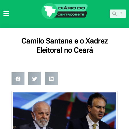
Ir
para
Pesqu
Pesquisar
o
conteúdo
Camilo Santana e o Xadrez
Eleitoral no Ceará