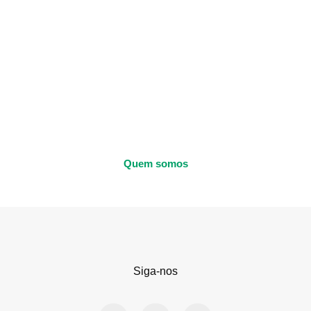
Quem somos
Siga-nos
F
X
I