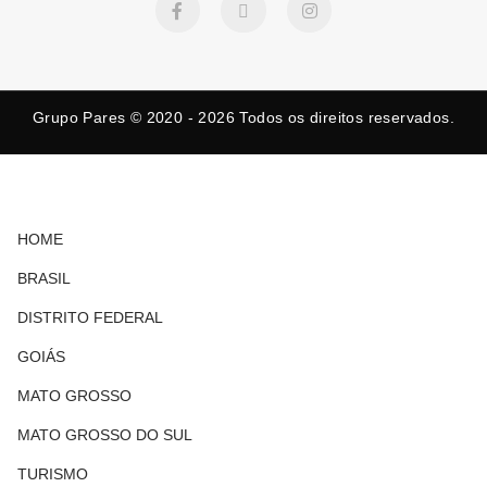
a
-
n
c
t
s
e
w
t
b
i
a
o
t
g
o
t
r
k
e
a
Grupo Pares © 2020 - 2026
Todos os direitos reservados.
-
r
m
f
HOME
BRASIL
DISTRITO FEDERAL
GOIÁS
MATO GROSSO
MATO GROSSO DO SUL
TURISMO