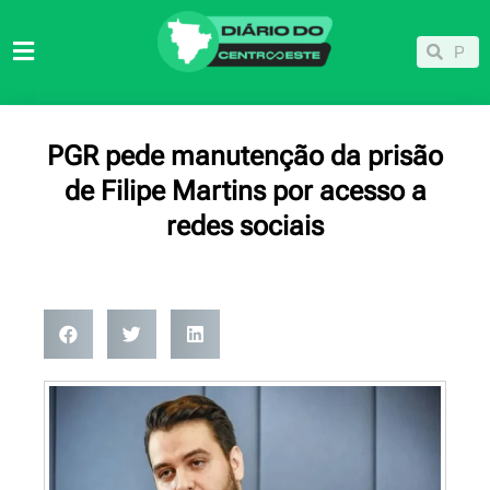
Ir
para
Pesqu
Pesquisar
o
conteúdo
PGR pede manutenção da prisão
de Filipe Martins por acesso a
redes sociais