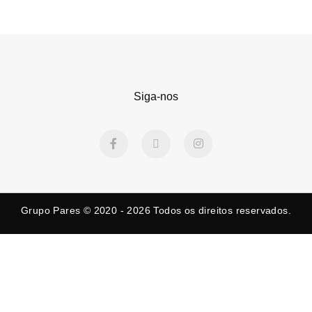
Siga-nos
F
X
I
a
-
n
c
t
s
e
w
t
b
i
a
o
t
g
o
t
r
Grupo Pares © 2020 - 2026
Todos os direitos reservados.
k
e
a
-
r
m
f