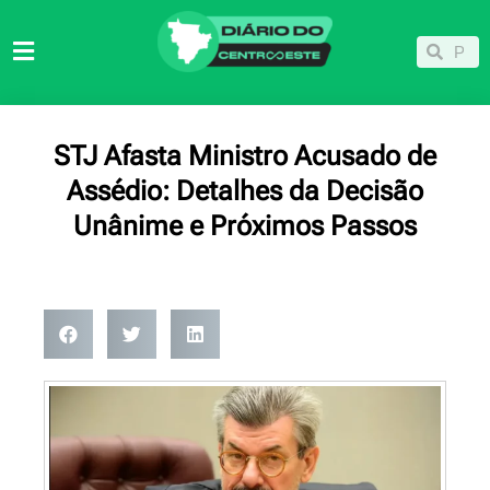
Ir
para
Pesqu
Pesquisar
o
conteúdo
STJ Afasta Ministro Acusado de
Assédio: Detalhes da Decisão
Unânime e Próximos Passos