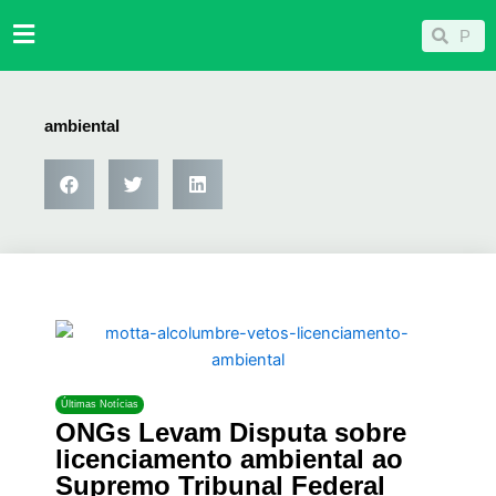
Ir
Pesqu
Pesquisar
para
o
conteúdo
ambiental
Últimas Notícias
ONGs Levam Disputa sobre
licenciamento ambiental ao
Supremo Tribunal Federal