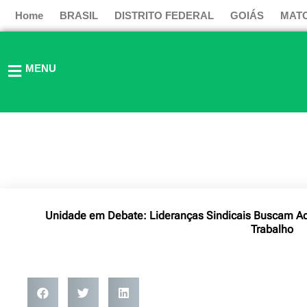
Ir
Home
BRASIL
DISTRITO FEDERAL
GOIÁS
MAT
para
o
conteúdo
MENU
Unidade em Debate: Lideranças Sindicais Buscam Ad
Trabalho