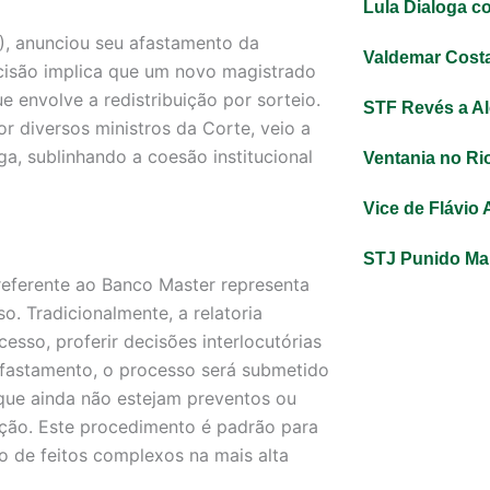
Lula Dialoga c
F), anunciou seu afastamento da
Valdemar Costa
ecisão implica que um novo magistrado
 envolve a redistribuição por sorteio.
STF Revés a A
r diversos ministros da Corte, veio a
ga, sublinhando a coesão institucional
Ventania no Ri
Vice de Flávio
STJ Punido Mar
o referente ao Banco Master representa
o. Tradicionalmente, a relatoria
esso, proferir decisões interlocutórias
fastamento, o processo será submetido
que ainda não estejam preventos ou
ção. Este procedimento é padrão para
ão de feitos complexos na mais alta