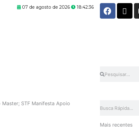
F
X
07 de agosto de 2026
18:42:36
a
-
c
t
e
w
b
i
o
t
o
t
k
e
r
Pesquisar
Pesquisar
co Master; STF Manifesta Apoio
Pesquisar
Mais recentes