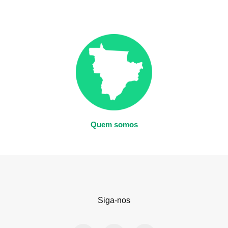
Quem somos
Siga-nos
F
X
I