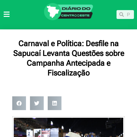
Ir
para
Pesqu
Pesquisar
o
conteúdo
Carnaval e Política: Desfile na
Sapucaí Levanta Questões sobre
Campanha Antecipada e
Fiscalização