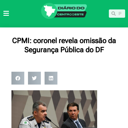
Ir
para
Pesqu
Pesquisar
o
conteúdo
CPMI: coronel revela omissão da
Segurança Pública do DF