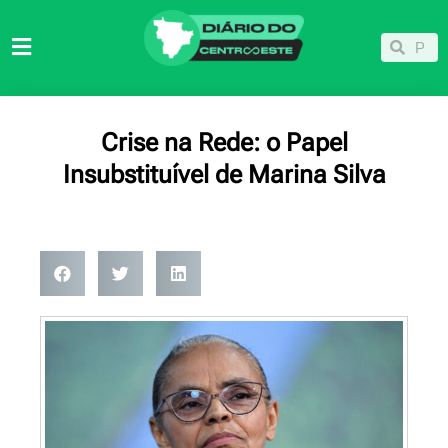
Ir
para
Pesqu
Pesquisar
o
conteúdo
Crise na Rede: o Papel
Insubstituível de Marina Silva