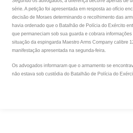
Segundo os advogados, a diferença decorre apenas de u
série. A petição foi apresentada em resposta ao ofício 
decisão de Moraes determinando o recolhimento das arma
havia ordenado que o Batalhão de Polícia do Exército en
que permaneciam sob sua guarda e cobrara informações
situação da espingarda Maestro Arms Company calibre 12
manifestação apresentada na segunda-feira.
Os advogados informaram que o armamento se encontrava
não estava sob custódia do Batalhão de Polícia do Exércit