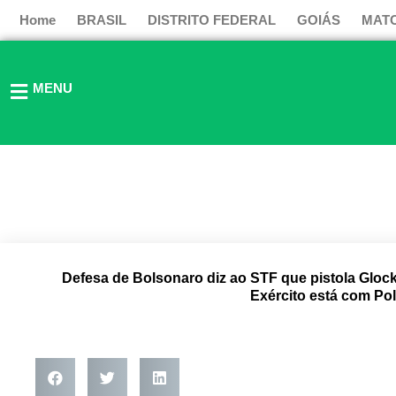
Ir
Home
BRASIL
DISTRITO FEDERAL
GOIÁS
MAT
para
o
conteúdo
MENU
Defesa de Bolsonaro diz ao STF que pistola Gloc
Exército está com Polí