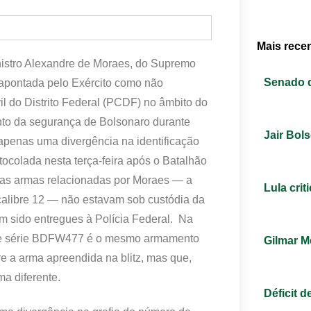
Mais rece
inistro Alexandre de Moraes, do Supremo
Senado 
m apontada pelo Exército como não
vil do Distrito Federal (PCDF) no âmbito do
nto da segurança de Bolsonaro durante
Jair Bol
penas uma divergência na identificação
ocolada nesta terça-feira após o Batalhão
duas armas relacionadas por Moraes — a
Lula cri
alibre 12 — não estavam sob custódia da
m sido entregues à Polícia Federal. Na
o de série BDFW477 é o mesmo armamento
Gilmar M
re a arma apreendida na blitz, mas que,
ma diferente.
Déficit 