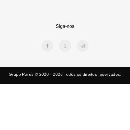
Siga-nos
F
X
I
a
-
n
c
t
s
e
w
t
b
i
a
o
t
g
o
t
r
k
e
a
Grupo Pares © 2020 - 2026
Todos os direitos reservados.
-
r
m
f