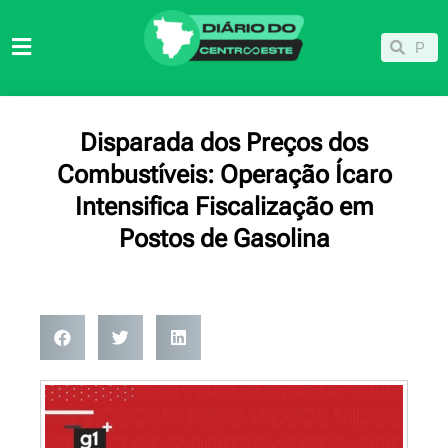
Ir
para
Pesqu
Pesquisar
o
conteúdo
Disparada dos Preços dos
Combustíveis: Operação Ícaro
Intensifica Fiscalização em
Postos de Gasolina