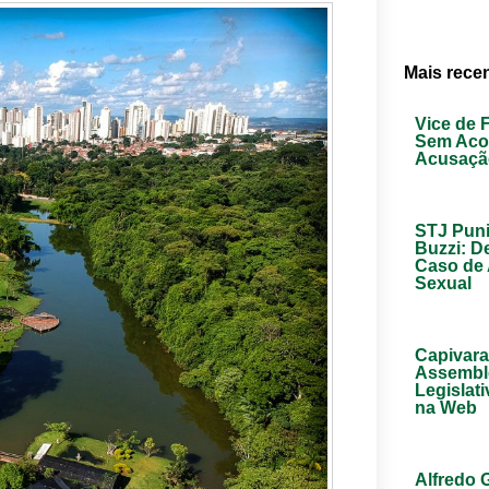
Mais rece
Vice de F
Sem Aco
Acusaçã
STJ Pun
Buzzi: D
Caso de
Sexual
Capivar
Assembl
Legislati
na Web
Alfredo 