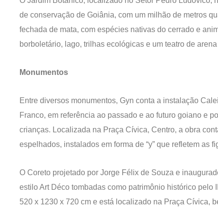
O Jardim Botânico, localizado no Setor Pedro Ludovico, n
de conservação de Goiânia, com um milhão de metros qu
fechada de mata, com espécies nativas do cerrado e anima
borboletário, lago, trilhas ecológicas e um teatro de arena 
Monumentos
Entre diversos monumentos, Gyn conta a instalação Caleido
Franco, em referência ao passado e ao futuro goiano e p
crianças. Localizada na Praça Cívica, Centro, a obra con
espelhados, instalados em forma de “y” que refletem as f
O Coreto projetado por Jorge Félix de Souza e inaugura
estilo Art Déco tombadas como patrimônio histórico pelo
520 x 1230 x 720 cm e está localizado na Praça Cívica, b