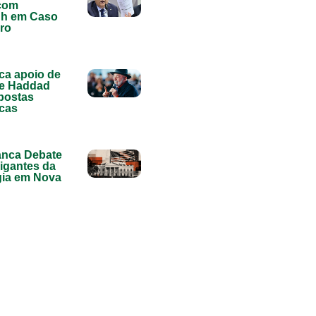
com
gh em Caso
ro
ca apoio de
 e Haddad
postas
cas
anca Debate
igantes da
gia em Nova