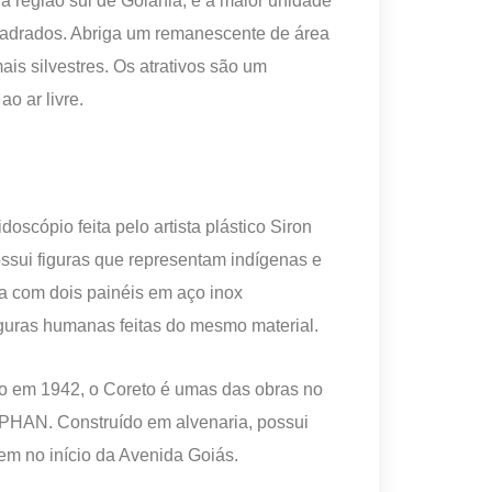
a região sul de Goiânia, é a maior unidade
adrados. Abriga um remanescente de área
is silvestres. Os atrativos são um
ao ar livre.
scópio feita pelo artista plástico Siron
ossui figuras que representam indígenas e
ta com dois painéis em aço inox
iguras humanas feitas do mesmo material.
do em 1942, o Coreto é umas das obras no
 IPHAN. Construído em alvenaria, possui
em no início da Avenida Goiás.