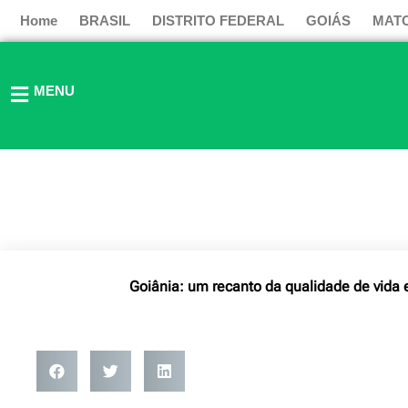
Ir
Home
BRASIL
DISTRITO FEDERAL
GOIÁS
MAT
para
o
conteúdo
MENU
Goiânia: um recanto da qualidade de vida 