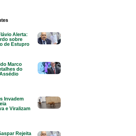
ntes
lávio Alerta:
rdo sobre
o de Estupro
ido Marco
etalhes do
 Assédio
as Invadem
eia
va e Viralizam
Gaspar Rejeita