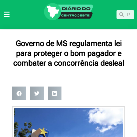
Ir
para
Pesqu
Pesquisar
o
conteúdo
Governo de MS regulamenta lei
para proteger o bom pagador e
combater a concorrência desleal