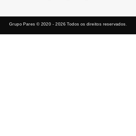
e
w
t
b
i
a
o
t
g
o
t
r
k
e
a
Grupo Pares © 2020 - 2026
Todos os direitos reservados.
-
r
m
f