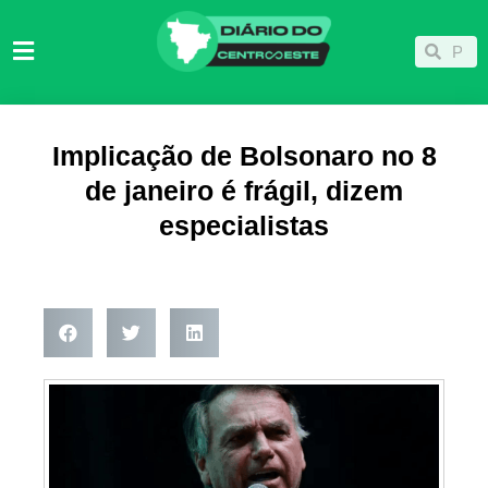
Ir
para
Pesqu
Pesquisar
o
conteúdo
Implicação de Bolsonaro no 8
de janeiro é frágil, dizem
especialistas