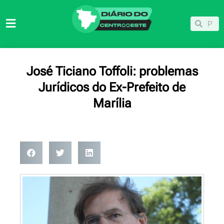
Ir
para
Pesqu
Pesquisar
o
conteúdo
José Ticiano Toffoli: problemas
Jurídicos do Ex-Prefeito de
Marília