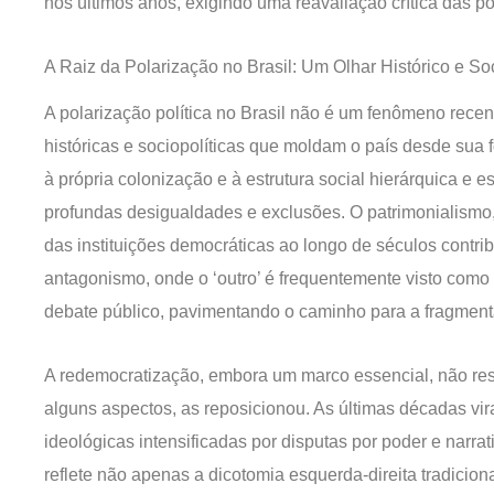
nos últimos anos, exigindo uma reavaliação crítica das pos
A Raiz da Polarização no Brasil: Um Olhar Histórico e Soc
A polarização política no Brasil não é um fenômeno rece
históricas e sociopolíticas que moldam o país desde sua
à própria colonização e à estrutura social hierárquica e 
profundas desigualdades e exclusões. O patrimonialismo,
das instituições democráticas ao longo de séculos contrib
antagonismo, onde o ‘outro’ é frequentemente visto como 
debate público, pavimentando o caminho para a fragment
A redemocratização, embora um marco essencial, não reso
alguns aspectos, as reposicionou. As últimas décadas v
ideológicas intensificadas por disputas por poder e narrat
reflete não apenas a dicotomia esquerda-direita tradici