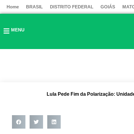
Ir
Home
BRASIL
DISTRITO FEDERAL
GOIÁS
MAT
para
o
conteúdo
MENU
Lula Pede Fim da Polarização: Unidade