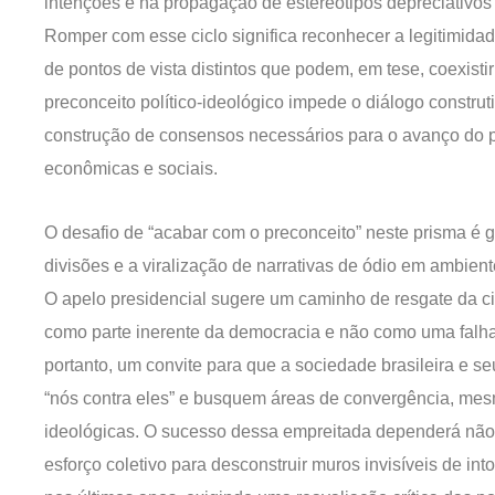
intenções e na propagação de estereótipos depreciativos s
Romper com esse ciclo significa reconhecer a legitimidade
de pontos de vista distintos que podem, em tese, coexistir
preconceito político-ideológico impede o diálogo construti
construção de consensos necessários para o avanço do 
econômicas e sociais.
O desafio de “acabar com o preconceito” neste prisma é 
divisões e a viralização de narrativas de ódio em ambiente
O apelo presidencial sugere um caminho de resgate da civi
como parte inerente da democracia e não como uma falha a
portanto, um convite para que a sociedade brasileira e 
“nós contra eles” e busquem áreas de convergência, me
ideológicas. O sucesso dessa empreitada dependerá não
esforço coletivo para desconstruir muros invisíveis de int