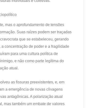
turas individuais e coletivas.
iopolítico
nte, mas o aprofundamento de tensões
 formação. Suas raízes podem ser traçadas
escravocrata que se estabeleceu, gerando
 a concentração de poder e a fragilidade
uíram para uma cultura política de
inimigo, e não como parte legítima do
ação atual.
lveu as fissuras preexistentes, e, em
iram a emergência de novas clivagens
ivas antagônicas. A polarização atual
onal, mas também um embate de valores