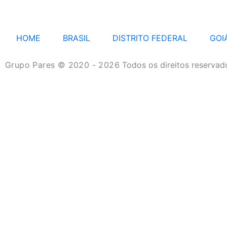
HOME
BRASIL
DISTRITO FEDERAL
GOI
Grupo Pares © 2020 - 2026
Todos os direitos reservad
HOME
BRASIL
DISTRITO FEDERAL
GOIÁS
MATO GROSSO
MATO GROSSO DO SUL