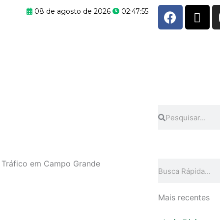
F
X
08 de agosto de 2026
02:47:55
a
-
c
t
e
w
b
i
o
t
o
t
k
e
r
Pesquisar
Pesquisar
e Tráfico em Campo Grande
Pesquisar
Mais recentes