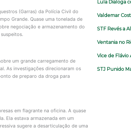
Lula Dialoga 
stros (Garras) da Polícia Civil do
Valdemar Cost
ampo Grande. Quase uma tonelada de
 sobre negociação e armazenamento do
STF Revés a A
 suspeitos.
Ventania no Ri
Vice de Flávi
 sobre um grande carregamento de
al. As investigações direcionaram os
STJ Punido Ma
 ponto de preparo da droga para
presas em flagrante na oficina. A quase
ida. Ela estava armazenada em um
ressiva sugere a desarticulação de uma