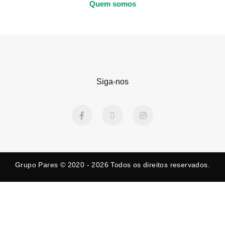
Quem somos
Siga-nos
F
X
I
a
-
n
c
t
s
e
w
t
b
i
a
o
t
g
o
t
r
k
e
a
Grupo Pares © 2020 - 2026
Todos os direitos reservados.
-
r
m
f