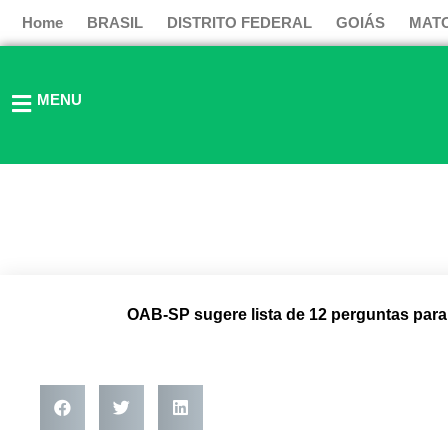
Ir
Home
BRASIL
DISTRITO FEDERAL
GOIÁS
MAT
para
o
conteúdo
MENU
OAB-SP sugere lista de 12 perguntas par