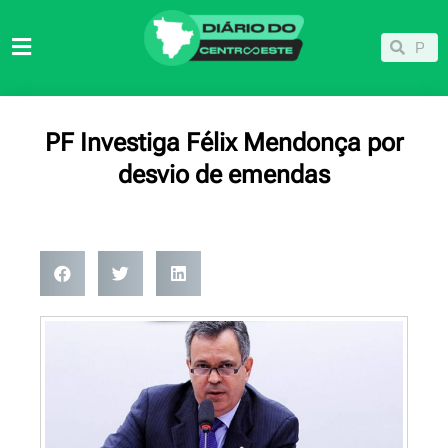
Ir
para
Pesqu
Pesquisar
o
conteúdo
PF Investiga Félix Mendonça por
desvio de emendas