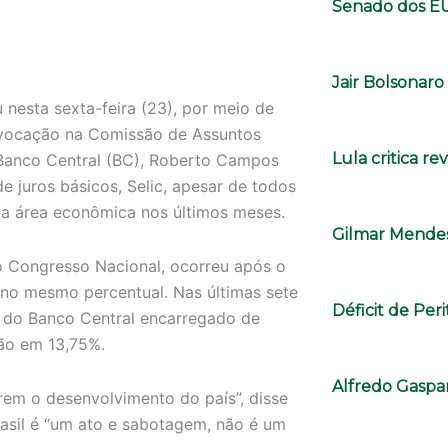
Senado dos E
Jair Bolsonar
nesta sexta-feira (23), por meio de
onvocação na Comissão de Assuntos
Lula critica r
Banco Central (BC), Roberto Campos
 juros básicos, Selic, apesar de todos
na área econômica nos últimos meses.
Gilmar Mendes
no Congresso Nacional, ocorreu após o
c no mesmo percentual. Nas últimas sete
Déficit de Per
o do Banco Central encarregado de
ção em 13,75%.
Alfredo Gaspar
rem o desenvolvimento do país”, disse
rasil é “um ato e sabotagem, não é um