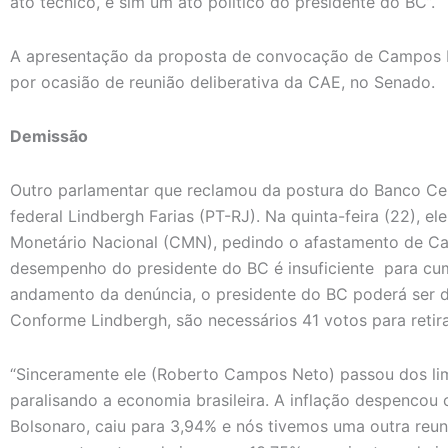
ato técnico, e sim um ato político do presidente do BC”.
A apresentação da proposta de convocação de Campos 
por ocasião de reunião deliberativa da CAE, no Senado.
Demissão
Outro parlamentar que reclamou da postura do Banco Cen
federal Lindbergh Farias (PT-RJ). Na quinta-feira (22), e
Monetário Nacional (CMN), pedindo o afastamento de Ca
desempenho do presidente do BC é insuficiente para cump
andamento da denúncia, o presidente do BC poderá ser 
Conforme Lindbergh, são necessários 41 votos para retir
“Sinceramente ele (Roberto Campos Neto) passou dos limi
paralisando a economia brasileira. A inflação despencou
Bolsonaro, caiu para 3,94% e nós tivemos uma outra reu