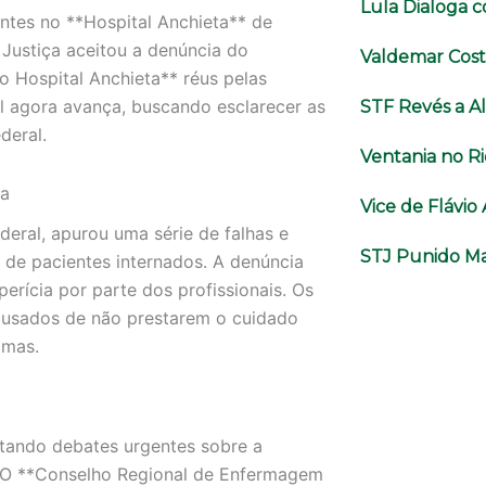
Lula Dialoga 
ntes no **Hospital Anchieta** de
 Justiça aceitou a denúncia do
Valdemar Cost
o Hospital Anchieta** réus pelas
al agora avança, buscando esclarecer as
STF Revés a A
deral.
Ventania no Ri
ta
Vice de Flávi
ederal, apurou uma série de falhas e
STJ Punido Ma
de pacientes internados. A denúncia
perícia por parte dos profissionais. Os
cusados de não prestarem o cuidado
imas.
tando debates urgentes sobre a
l. O **Conselho Regional de Enfermagem