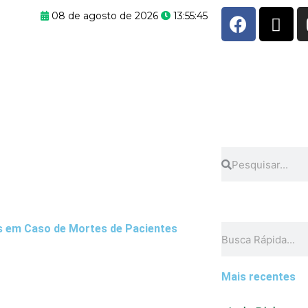
F
X
08 de agosto de 2026
13:55:46
a
-
c
t
e
w
b
i
o
t
o
t
k
e
r
Pesquisar
Pesquisar
s em Caso de Mortes de Pacientes
Pesquisar
Mais recentes